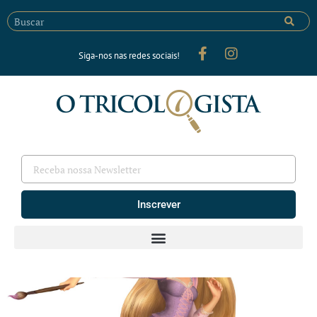
Siga-nos nas redes sociais!
Inscrever