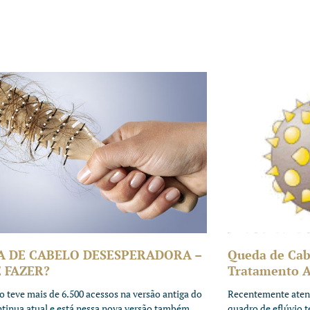
A DE CABELO DESESPERADORA –
Queda de Cab
 FAZER?
Tratamento An
to teve mais de 6.500 acessos na versão antiga do
Recentemente aten
ntinua atual e está nessa nova versão também,
quadro de eflúvio 