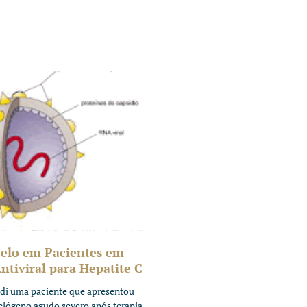
elo em Pacientes em
tiviral para Hepatite C
di uma paciente que apresentou
telógeno agudo severo após terapia