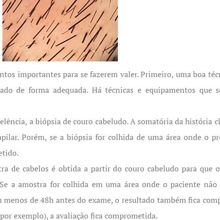
os importantes para se fazerem valer. Primeiro, uma boa técn
ltado de forma adequada. Há técnicas e equipamentos que s
ncia, a biópsia de couro cabeludo. A somatória da história cl
ilar. Porém, se a biópsia for colhida de uma área onde o p
etido.
de cabelos é obtida a partir do couro cabeludo para que o p
Se a amostra for colhida em uma área onde o paciente não t
em menos de 48h antes do exame, o resultado também fica com
por exemplo), a avaliação fica comprometida.