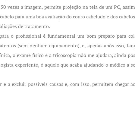
250 vezes a imagem, permite projeção na tela de um PC, ass
e cabelo para uma boa avaliação do couro cabeludo e dos cabelos
valiações de tratamento.
ara o profissional é fundamental um bom preparo para col
 atentos (sem nenhum equipamento), e, apenas após isso, la
ínica, o exame físico e a tricoscopia não me ajudara, ainda po
gista experiente, é aquele que acaba ajudando o médico a so
 a excluir possíveis causas e, com isso, permitem chegar ao