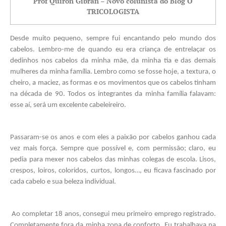
Prof Quiron Gibran – Novo colunista do Blog O
TRICOLOGISTA
Desde muito pequeno, sempre fui encantando pelo mundo dos 
cabelos. Lembro-me de quando eu era criança de entrelaçar os 
dedinhos nos cabelos da minha mãe, da minha tia e das demais 
mulheres da minha família. Lembro como se fosse hoje, a textura, o 
cheiro, a maciez, as formas e os movimentos que os cabelos tinham 
na década de 90. Todos os integrantes da minha família falavam: 
esse aí, será um excelente cabeleireiro. 
Passaram-se os anos e com eles a paixão por cabelos ganhou cada 
vez mais força. Sempre que possível e, com permissão; claro, eu 
pedia para mexer nos cabelos das minhas colegas de escola. Lisos, 
crespos, loiros, coloridos, curtos, longos…, eu ficava fascinado por 
cada cabelo e sua beleza individual.
 Ao completar 18 anos, consegui meu primeiro emprego registrado. 
Completamente fora da minha zona de conforto. Eu trabalhava na 