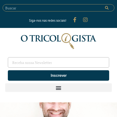
Siga-nos nas redes sociais!
Inscrever