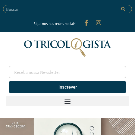
Siga-nos nas redes sociais!
Inscrever