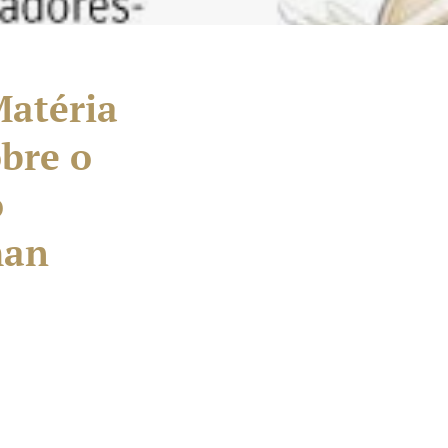
Matéria
obre o
o
man