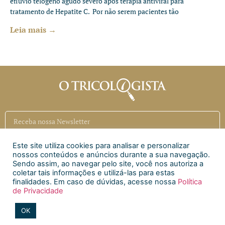
eflúvio telógeno agudo severo após terapia antiviral para
tratamento de Hepatite C. Por não serem pacientes tão
Leia mais →
Este site utiliza cookies para analisar e personalizar
Inscrever
nossos conteúdos e anúncios durante a sua navegação.
Sendo assim, ao navegar pelo site, você nos autoriza a
coletar tais informações e utilizá-las para estas
Siga a CAECI
finalidades. Em caso de dúvidas, acesse nossa
Política
de Privacidade
Siga a Clínica Htri
OK
2020 © Todos os direitos reservados