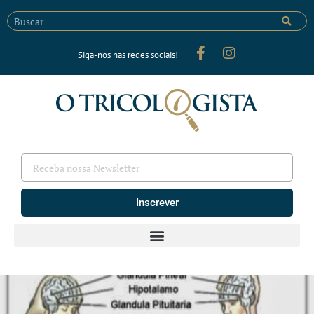
Siga-nos nas redes sociais!
Inscrever