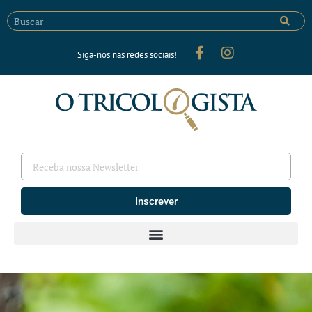
Siga-nos nas redes sociais!
Inscrever