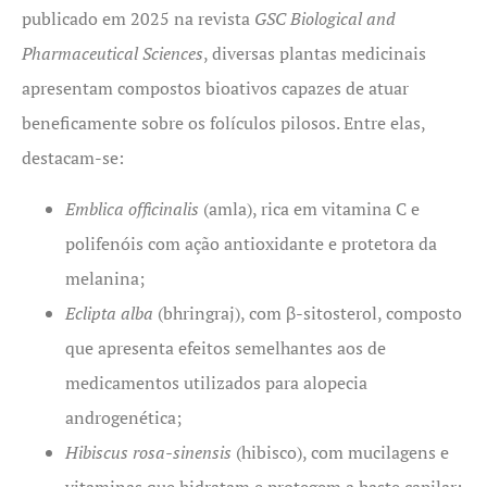
publicado em 2025 na revista
GSC Biological and
Pharmaceutical Sciences
, diversas plantas medicinais
apresentam compostos bioativos capazes de atuar
beneficamente sobre os folículos pilosos. Entre elas,
destacam-se:
Emblica officinalis
(amla), rica em vitamina C e
polifenóis com ação antioxidante e protetora da
melanina;
Eclipta alba
(bhringraj), com β-sitosterol, composto
que apresenta efeitos semelhantes aos de
medicamentos utilizados para alopecia
androgenética;
Hibiscus rosa-sinensis
(hibisco), com mucilagens e
vitaminas que hidratam e protegem a haste capilar;