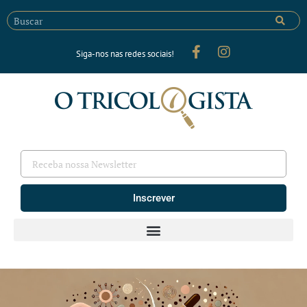
Siga-nos nas redes sociais!
Inscrever