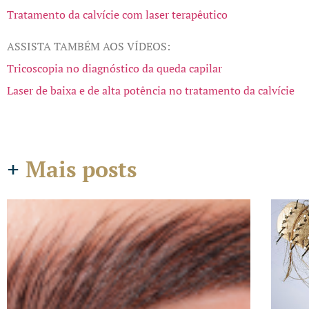
Tratamento da calvície com laser terapêutico
ASSISTA TAMBÉM AOS VÍDEOS:
Tricoscopia no diagnóstico da queda capilar
Laser de baixa e de alta potência no tratamento da calvície
+
Mais posts