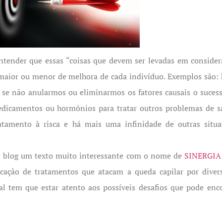
 entender que essas “coisas que devem ser levadas em consid
maior ou menor de melhora de cada indivíduo. Exemplos são: 
ue se não anularmos ou eliminarmos os fatores causais o sucess
dicamentos ou hormônios para tratar outros problemas de sa
ratamento à risca e há mais uma infinidade de outras sit
no blog um texto muito interessante com o nome de
SINERGIA
ndicação de tratamentos que atacam a queda capilar por diver
nal tem que estar atento aos possíveis desafios que pode enc