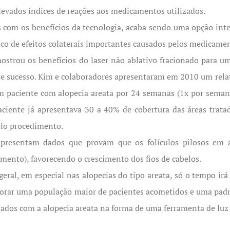
levados índices de reações aos medicamentos utilizados.
m os benefícios da tecnologia, acaba sendo uma opção inter
isco de efeitos colaterais importantes causados pelos medicame
trou os benefícios do laser não ablativo fracionado para um 
ante sucesso. Kim e colaboradores apresentaram em 2010 um rela
m paciente com alopecia areata por 24 semanas (1x por semana
ciente já apresentava 30 a 40% de cobertura das áreas trata
pelo procedimento.
apresentam dados que provam que os folículos pilosos em
mento), favorecendo o crescimento dos fios de cabelos.
ral, em especial nas alopecias do tipo areata, só o tempo irá 
lorar uma população maior de pacientes acometidos e uma pad
dados com a alopecia areata na forma de uma ferramenta de lu