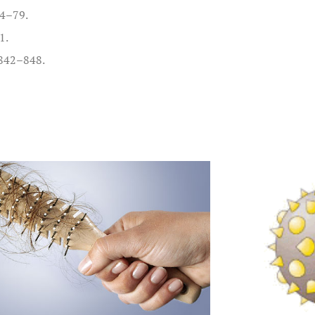
74–79.
1.
,842–848.