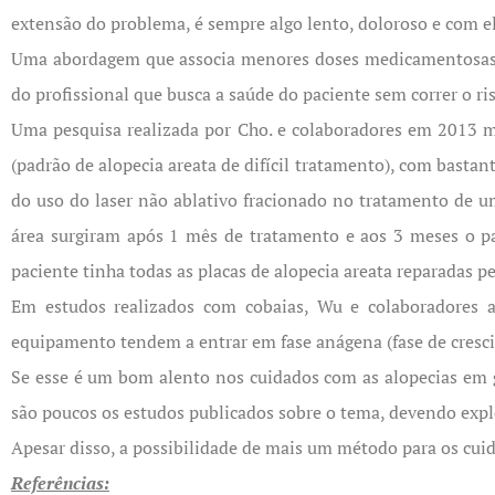
extensão do problema, é sempre algo lento, doloroso e com e
Uma abordagem que associa menores doses medicamentosas co
do profissional que busca a saúde do paciente sem correr o r
Uma pesquisa realizada por Cho. e colaboradores em 2013 mos
(padrão de alopecia areata de difícil tratamento), com bast
do uso do laser não ablativo fracionado no tratamento de u
área surgiram após 1 mês de tratamento e aos 3 meses o pa
paciente tinha todas as placas de alopecia areata reparadas 
Em estudos realizados com cobaias, Wu e colaboradores 
equipamento tendem a entrar em fase anágena (fase de cresci
Se esse é um bom alento nos cuidados com as alopecias em ge
são poucos os estudos publicados sobre o tema, devendo exp
Apesar disso, a possibilidade de mais um método para os cui
Referências: