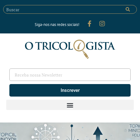
Siga-nos nas redes sociais!
Inscrever