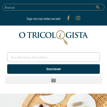
Siga-nos nas redes sociais!
Inscrever