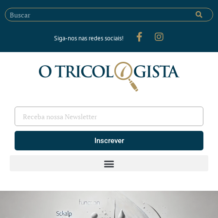
Siga-nos nas redes sociais!
Inscrever