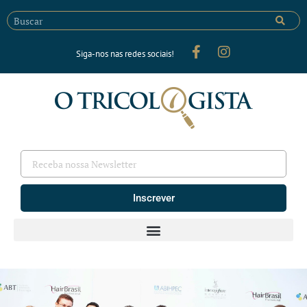
Siga-nos nas redes sociais!
Inscrever