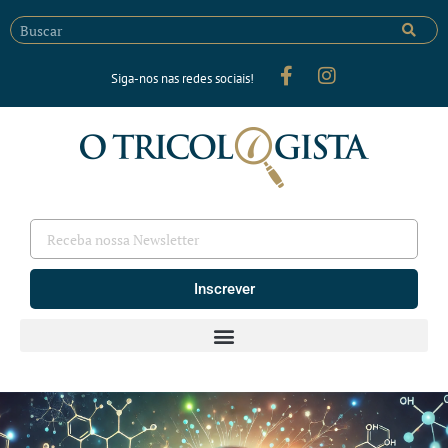
Siga-nos nas redes sociais!
Inscrever