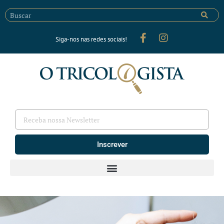
Siga-nos nas redes sociais!
Inscrever