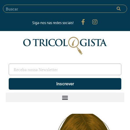
Siga-nos nas redes sociais!
Inscrever