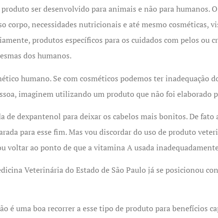
produto ser desenvolvido para animais e não para humanos. O r
so corpo, necessidades nutricionais e até mesmo cosméticas, v
viamente, produtos específicos para os cuidados com pelos ou c
 mesmas dos humanos.
osmético humano. Se com cosméticos podemos ter inadequação 
pessoa, imaginem utilizando um produto que não foi elaborado
a de dexpantenol para deixar os cabelos mais bonitos. De fato 
rada para esse fim. Mas vou discordar do uso de produto veter
ou voltar ao ponto de que a vitamina A usada inadequadamente
edicina Veterinária do Estado de São Paulo já se posicionou con
não é uma boa recorrer a esse tipo de produto para benefícios c