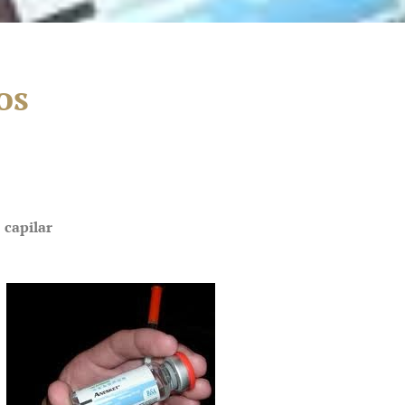
os
 capilar