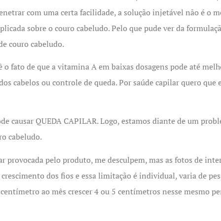
netrar com uma certa facilidade, a solução injetável não é o m
aplicada sobre o couro cabeludo. Pelo que pude ver da formulaç
de couro cabeludo.
 o fato de que a vitamina A em baixas dosagens pode até melho
dos cabelos ou controle de queda. Por saúde capilar quero que 
pode causar QUEDA CAPILAR. Logo, estamos diante de um prob
ro cabeludo.
lar provocada pelo produto, me desculpem, mas as fotos de i
 crescimento dos fios e essa limitação é individual, varia de p
 centímetro ao mês crescer 4 ou 5 centímetros nesse mesmo per