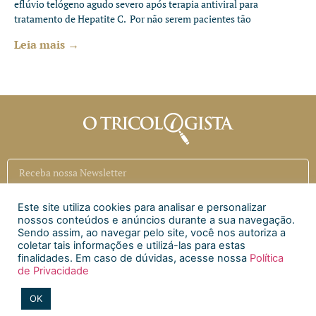
eflúvio telógeno agudo severo após terapia antiviral para
tratamento de Hepatite C. Por não serem pacientes tão
Leia mais →
Este site utiliza cookies para analisar e personalizar
Inscrever
nossos conteúdos e anúncios durante a sua navegação.
Sendo assim, ao navegar pelo site, você nos autoriza a
coletar tais informações e utilizá-las para estas
Siga a CAECI
finalidades. Em caso de dúvidas, acesse nossa
Política
de Privacidade
Siga a Clínica Htri
OK
2020 © Todos os direitos reservados