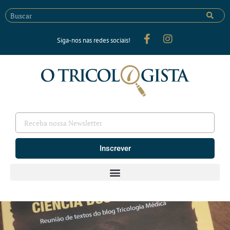
Siga-nos nas redes sociais!
Inscrever