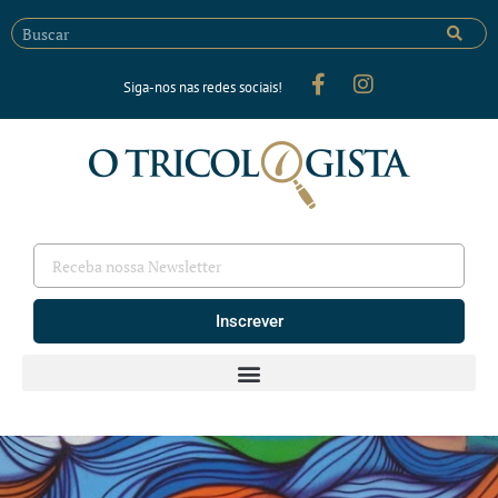
Siga-nos nas redes sociais!
Inscrever