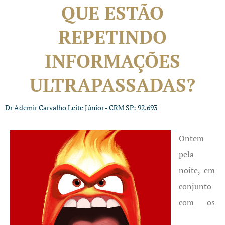
QUE ESTÃO
REPETINDO
INFORMAÇÕES
ULTRAPASSADAS?
Dr Ademir Carvalho Leite Júnior - CRM SP: 92.693
Ontem
pela
noite, em
conjunto
com os