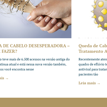
A DE CABELO DESESPERADORA –
Queda de Cab
 FAZER?
Tratamento An
to teve mais de 6.500 acessos na versão antiga do
Recentemente aten
ntinua atual e está nessa nova versão também,
quadro de eflúvio 
tos você encontra nesse
antiviral para trat
pacientes tão
ais →
Leia mais →