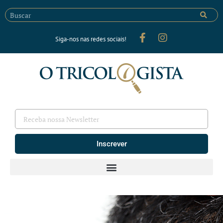
Siga-nos nas redes sociais!
Inscrever