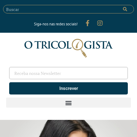
Siga-nos nas redes sociais!
Inscrever