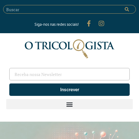
Siga-nos nas redes sociais!
Inscrever