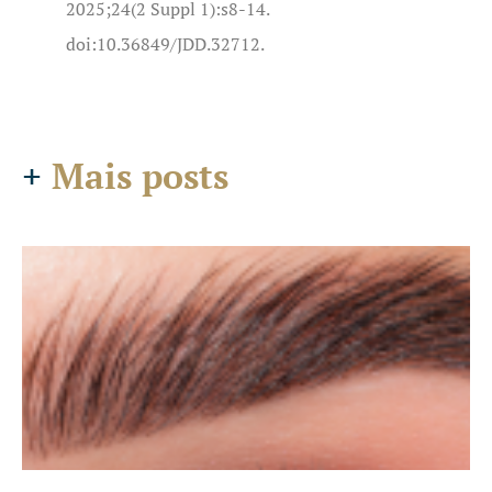
2025;24(2 Suppl 1):s8-14.
doi:10.36849/JDD.32712.
+
Mais posts