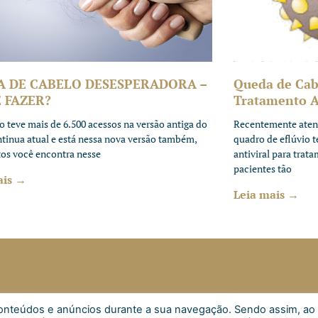
A DE CABELO DESESPERADORA –
Queda de Cab
 FAZER?
Tratamento An
to teve mais de 6.500 acessos na versão antiga do
Recentemente aten
ntinua atual e está nessa nova versão também,
quadro de eflúvio 
tos você encontra nesse
antiviral para trat
pacientes tão
ais →
Leia mais →
s conteúdos e anúncios durante a sua navegação. Sendo assim, ao