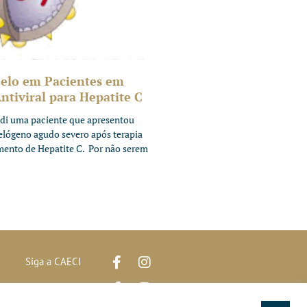
elo em Pacientes em
tiviral para Hepatite C
di uma paciente que apresentou
telógeno agudo severo após terapia
amento de Hepatite C. Por não serem
Siga a CAECI
Siga a Clínica Htri