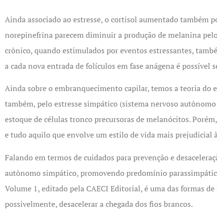
Ainda associado ao estresse, o cortisol aumentado também po
norepinefrina parecem diminuir a produção de melanina pelos
crônico, quando estimulados por eventos estressantes, tamb
a cada nova entrada de folículos em fase anágena é possível 
Ainda sobre o embranquecimento capilar, temos a teoria do es
também, pelo estresse simpático (sistema nervoso autônomo s
estoque de células tronco precursoras de melanócitos. Porém, 
e tudo aquilo que envolve um estilo de vida mais prejudicial 
Falando em termos de cuidados para prevenção e desaceleraçã
autônomo simpático, promovendo predomínio parassimpático. 
Volume 1, editado pela CAECI Editorial, é uma das formas d
possivelmente, desacelerar a chegada dos fios brancos.