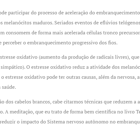
de participar do processo de aceleração do embranquecimento 
 melanócitos maduros. Seriados eventos de eflúvios telógenos
ém consomem de forma mais acelerada células tronco precursora
se perceber o embranquecimento progressivo dos fios.
tresse oxidativo (aumento da produção de radicais livres), qu
impático). O estresse oxidativo reduz a atividade dos melanóc
o estresse oxidativo pode ter outras causas, além da nervosa, a
à saúde.
o dos cabelos brancos, cabe citarmos técnicas que reduzem a 
A meditação, que eu trato de forma bem científica no livro T
e reduzir o impacto do Sistema nervoso autônomo no embranque