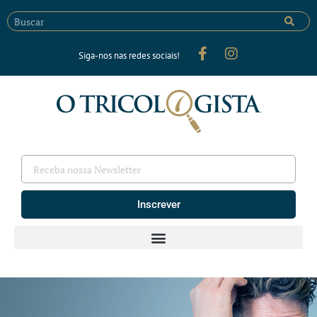
Siga-nos nas redes sociais!
Inscrever