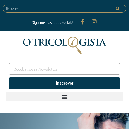
Siga-nos nas redes sociais!
Inscrever