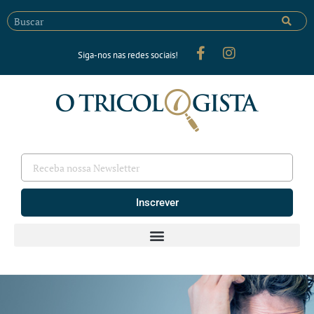
Siga-nos nas redes sociais!
Inscrever