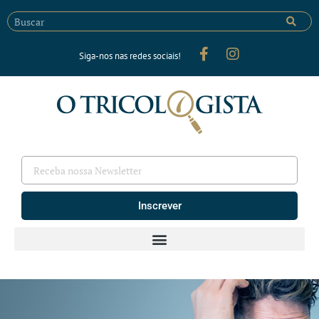
Siga-nos nas redes sociais!
Inscrever