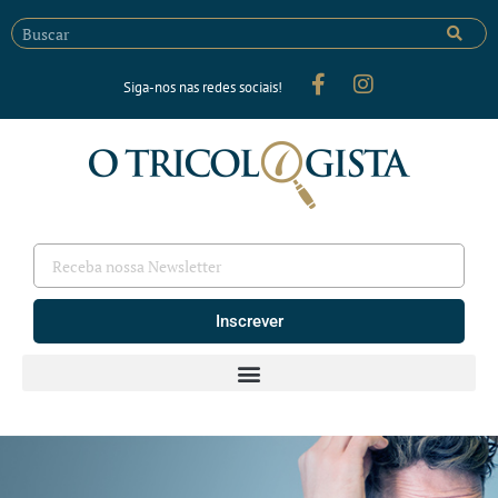
Siga-nos nas redes sociais!
Inscrever