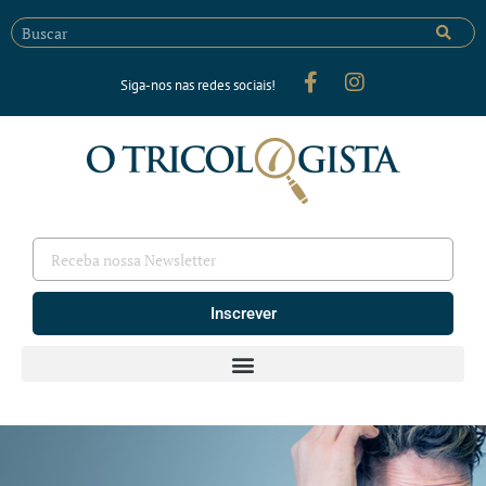
Siga-nos nas redes sociais!
Inscrever