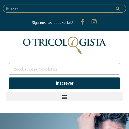
Siga-nos nas redes sociais!
Inscrever