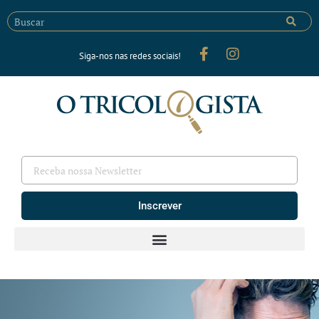
Siga-nos nas redes sociais!
Inscrever