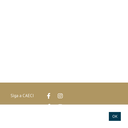
Siga a CAECI
Siga a Clínica Htri
e
OK
2020 © Todos os direitos reservados