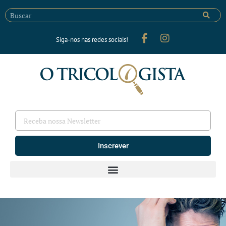
Siga-nos nas redes sociais!
Inscrever