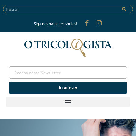
Siga-nos nas redes sociais!
Inscrever