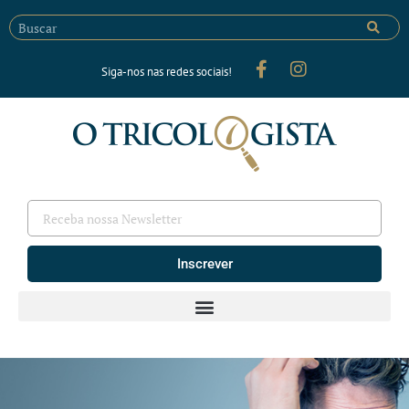
Siga-nos nas redes sociais!
Inscrever