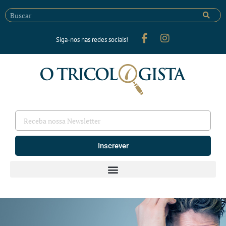
Siga-nos nas redes sociais!
Inscrever