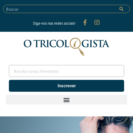
Siga-nos nas redes sociais!
Inscrever