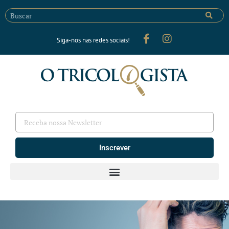
Siga-nos nas redes sociais!
Inscrever