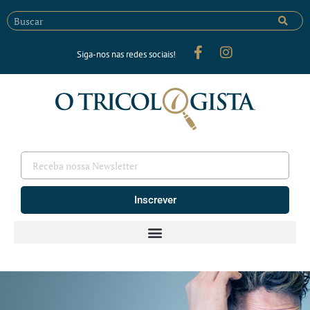
Siga-nos nas redes sociais!
Inscrever