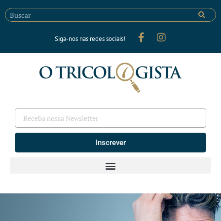
Siga-nos nas redes sociais!
Inscrever