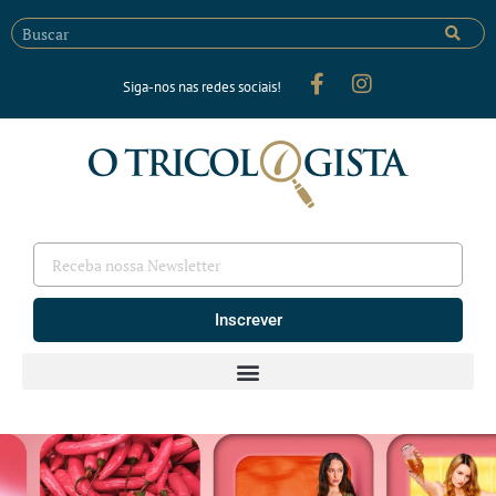
Siga-nos nas redes sociais!
Inscrever