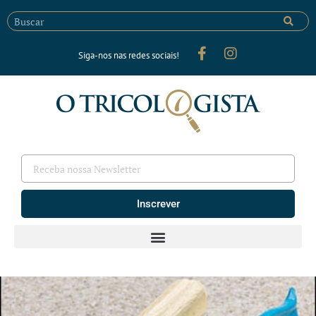
Siga-nos nas redes sociais!
Inscrever