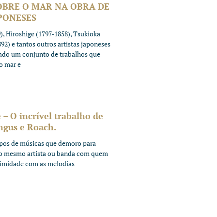
OBRE O MAR NA OBRA DE
PONESES
, Hiroshige (1797-1858), Tsukioka
92) e tantos outros artistas japoneses
ado um conjunto de trabalhos que
o mar e
– O incrível trabalho de
ngus e Roach.
pos de músicas que demoro para
s o mesmo artista ou banda com quem
timidade com as melodias