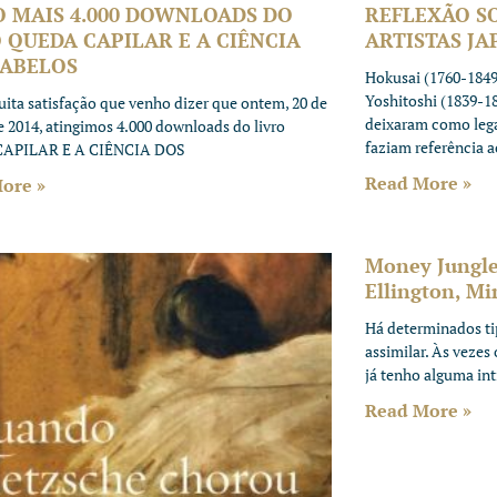
O MAIS 4.000 DOWNLOADS DO
REFLEXÃO S
 QUEDA CAPILAR E A CIÊNCIA
ARTISTAS JA
CABELOS
Hokusai (1760-1849)
Yoshitoshi (1839-18
ita satisfação que venho dizer que ontem, 20 de
deixaram como leg
e 2014, atingimos 4.000 downloads do livro
faziam referência a
APILAR E A CIÊNCIA DOS
Read More »
ore »
Money Jungle 
Ellington, Mi
Há determinados ti
assimilar. Às veze
já tenho alguma in
Read More »