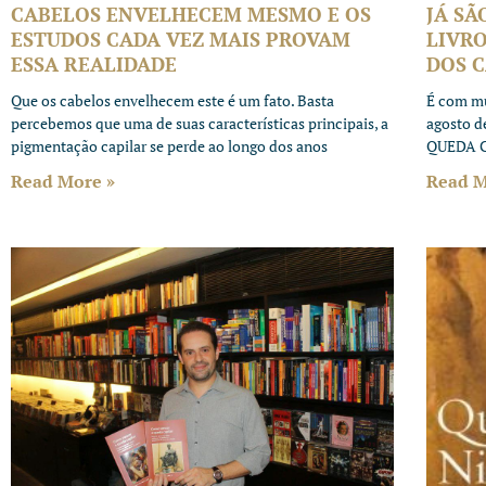
CABELOS ENVELHECEM MESMO E OS
JÁ SÃ
ESTUDOS CADA VEZ MAIS PROVAM
LIVRO
ESSA REALIDADE
DOS 
Que os cabelos envelhecem este é um fato. Basta
É com mu
percebemos que uma de suas características principais, a
agosto d
pigmentação capilar se perde ao longo dos anos
QUEDA C
Read More »
Read M