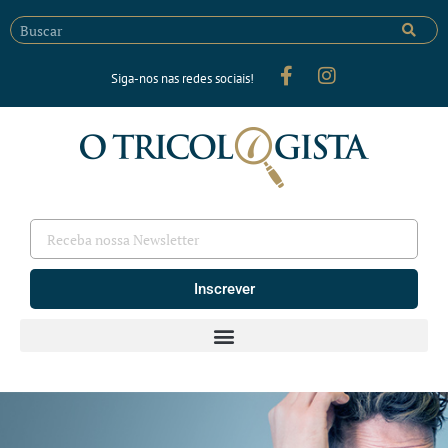
Siga-nos nas redes sociais!
Inscrever